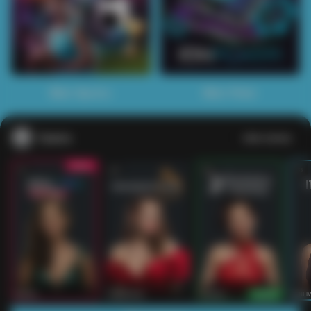
Main Sports+
Main Poker
Casino
Lihat semua
53
201
267
53
IDNLIVE
PragmaticPlay
Evolution
IDNLI